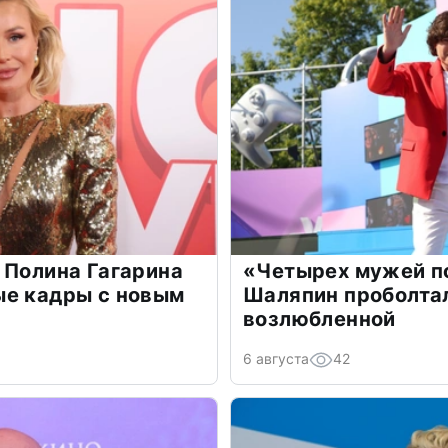
 Полина Гагарина
«Четырех мужей п
ые кадры с новым
Шаляпин проболтал
возлюбленной
6 августа
42