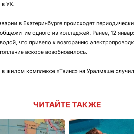
в УК.
арии в Екатеринбурге происходят периодически.
общежитие одного из колледжей. Ранее, 12 январ
 водой, что привело к возгоранию электропроводк
дтопление вскоре возобновилось.
д в жилом комплексе «Твинс» на Уралмаше случи
ЧИТАЙТЕ ТАКЖЕ