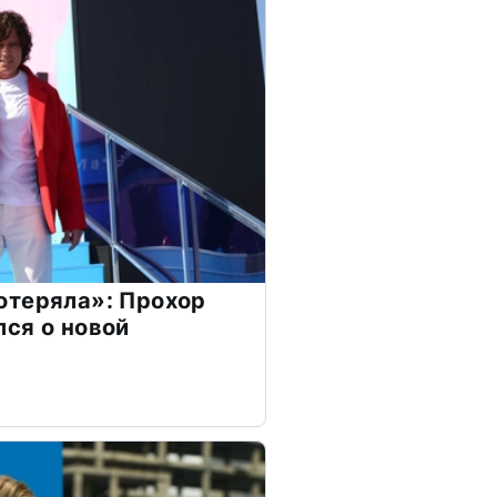
отеряла»: Прохор
ся о новой