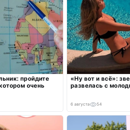
льник: пройдите
«Ну вот и всё»: з
 котором очень
развелась с моло
6 августа
54