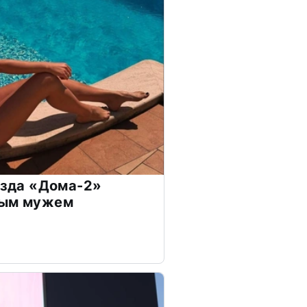
везда «Дома-2»
дым мужем