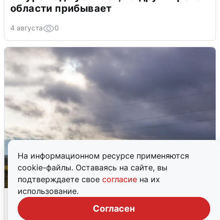
области прибывает
4 августа
0
На информационном ресурсе применяются
cookie-файлы. Оставаясь на сайте, вы
подтверждаете свое
согласие
на их
использование.
Над ХМАО впервые сбили
беспилотники
Согласен