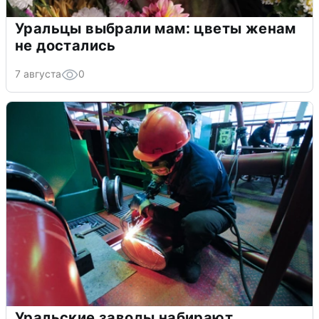
Уральцы выбрали мам: цветы женам
не достались
7 августа
0
Уральские заводы набирают