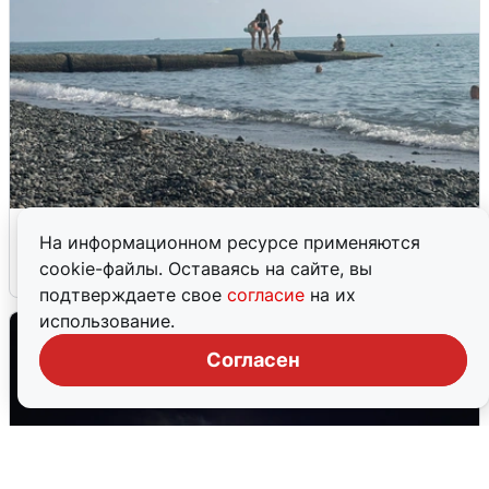
Сирены в Сочи: новая угроза БПЛА
На информационном ресурсе применяются
cookie-файлы. Оставаясь на сайте, вы
6 августа
0
подтверждаете свое
согласие
на их
использование.
Согласен