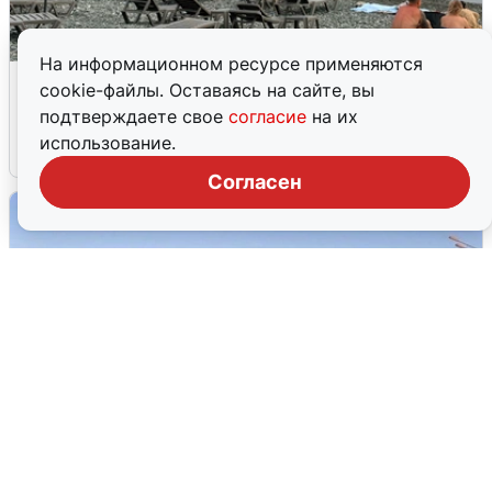
На информационном ресурсе применяются
Жители и туристы Сочи рассказали
cookie-файлы. Оставаясь на сайте, вы
об атаке БПЛА 5 августа
подтверждаете свое
согласие
на их
использование.
5 августа
0
Согласен