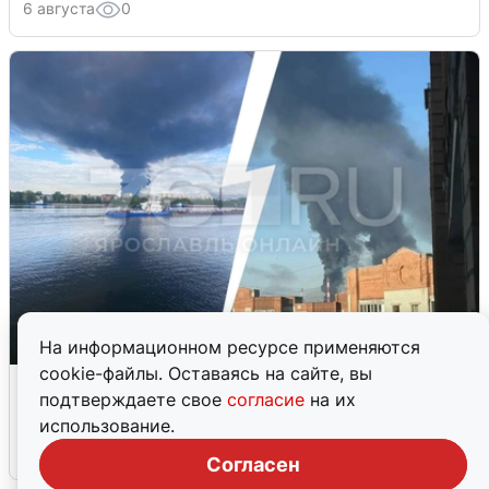
6 августа
0
На информационном ресурсе применяются
cookie-файлы. Оставаясь на сайте, вы
Ночная атака БПЛА на Ярославль:
подтверждаете свое
согласие
на их
попадания и последствия
использование.
6 августа
0
Согласен