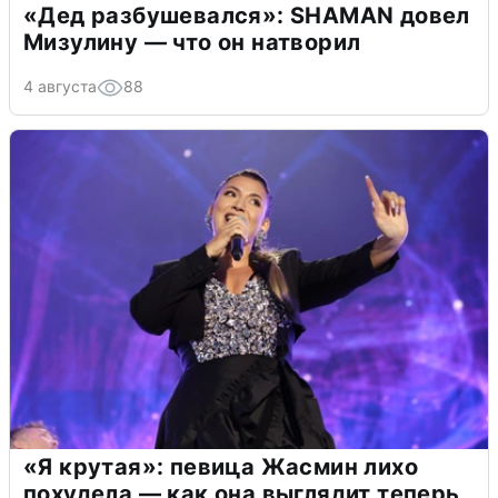
«Дед разбушевался»: SHAMAN довел
Мизулину — что он натворил
4 августа
88
«Я крутая»: певица Жасмин лихо
похудела — как она выглядит теперь