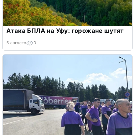
Атака БПЛА на Уфу: горожане шутят
5 августа
0