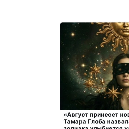
«Август принесет н
Тамара Глоба назвал
зодиака улыбнется у