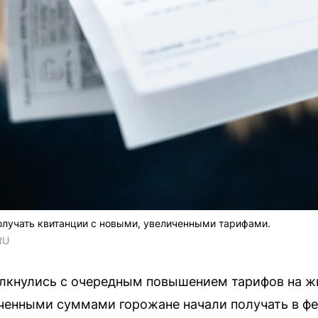
олучать квитанции с новыми, увеличенными тарифами.
RU
олкнулись с очередным повышением тарифов на
иченными суммами горожане начали получать в ф