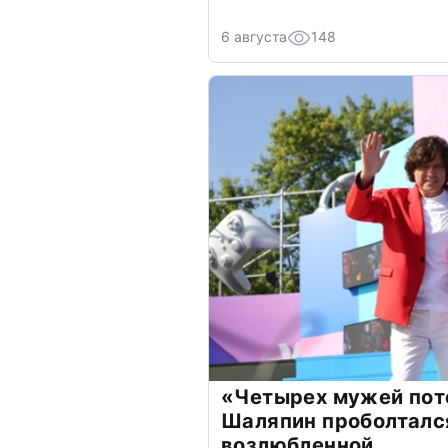
6 августа
148
«Четырех мужей пот
Шаляпин проболтался
возлюбленной