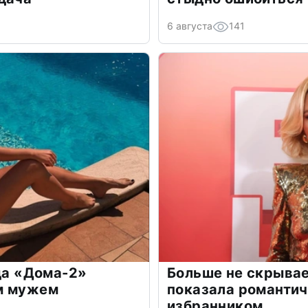
6 августа
141
зда «Дома-2»
Больше не скрывае
м мужем
показала романти
избранником