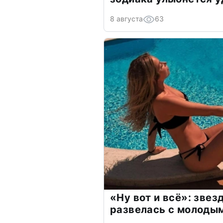
8 августа
63
«Ну вот и всё»: зве
развелась с молоды