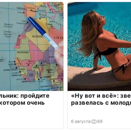
льник: пройдите
«Ну вот и всё»: з
 котором очень
развелась с моло
6 августа
68