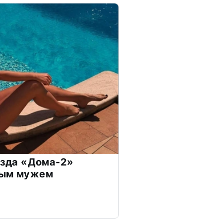
везда «Дома-2»
дым мужем