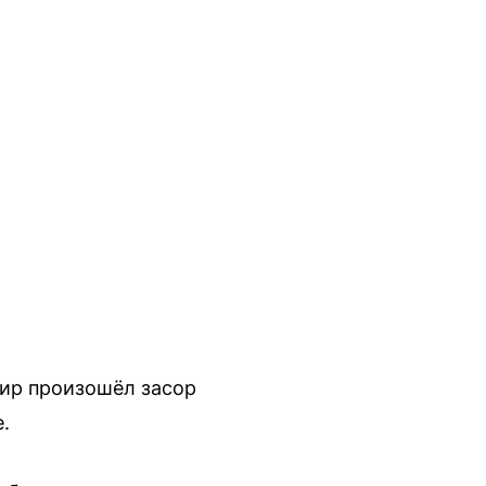
тир произошёл засор
.