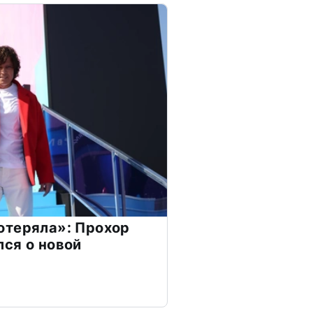
отеряла»: Прохор
ся о новой