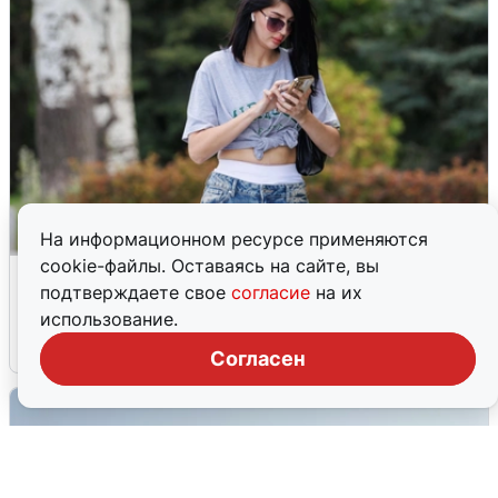
На информационном ресурсе применяются
cookie-файлы. Оставаясь на сайте, вы
Волгоградцы остались без
подтверждаете свое
согласие
на их
мобильного интернета
использование.
6 августа
0
Согласен