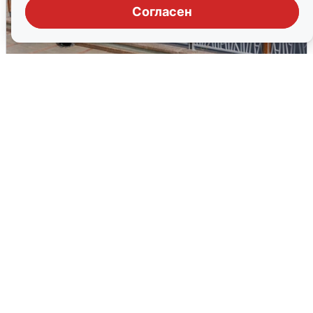
Согласен
В Туре вода убывает, на других реках
области прибывает
4 августа
0