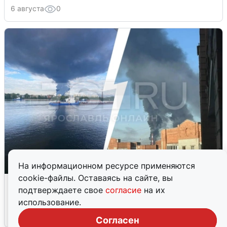
6 августа
0
На информационном ресурсе применяются
cookie-файлы. Оставаясь на сайте, вы
Ночная атака БПЛА на Ярославль:
подтверждаете свое
согласие
на их
попадания и последствия
использование.
6 августа
0
Согласен