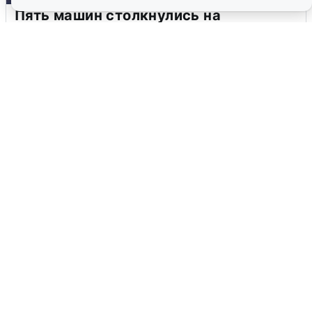
Пять машин столкнулись на
Дмитровском шоссе в Подмосковье
4 августа
0
В Туре вода убывает, на других реках