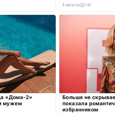
6 августа
141
зда «Дома-2»
Больше не скрывае
м мужем
показала романти
избранником