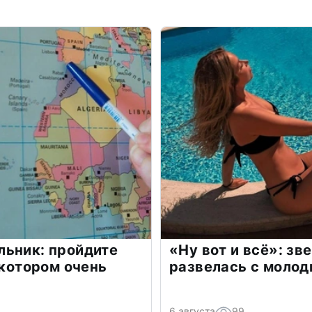
льник: пройдите
«Ну вот и всё»: з
 котором очень
развелась с моло
6 августа
99