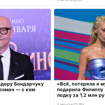
едору Бондарчуку
«Всё, потеряла я 
роман — с кем
подарила Филиппу
лодку за 1,2 млн р
5 августа
264