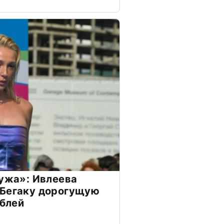
мужа»: Ивлеева
 Бегаку дорогущую
ублей