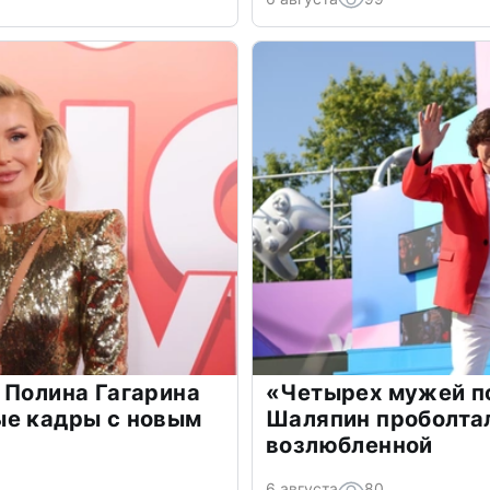
 Полина Гагарина
«Четырех мужей п
ые кадры с новым
Шаляпин проболтал
возлюбленной
6 августа
80