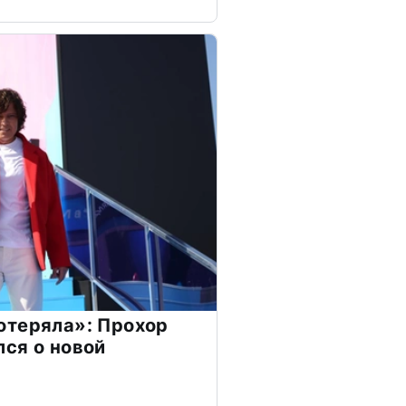
отеряла»: Прохор
ся о новой