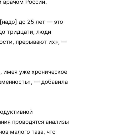
м врачом России.
[надо] до 25 лет — это
 до тридцати, люди
ости, прерывают их», —
, имея уже хроническое
ременность», — добавила
родуктивной
ания проводятся анализы
ов малого таза, что