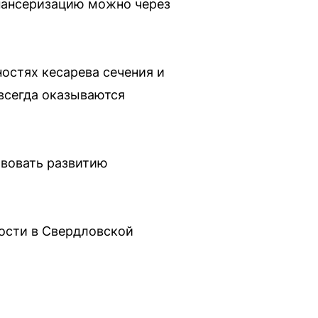
спансеризацию можно через
остях кесарева сечения и
всегда оказываются
твовать развитию
ости в Свердловской