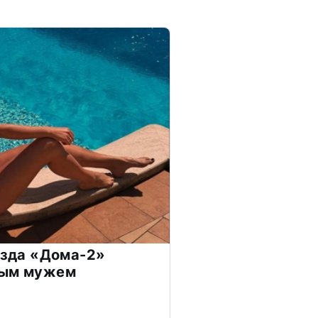
везда «Дома-2»
дым мужем