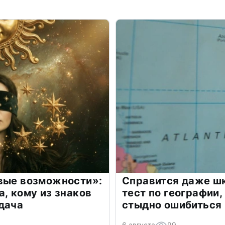
овые возможности»:
Справится даже шк
а, кому из знаков
тест по географии,
дача
стыдно ошибиться
6 августа
99