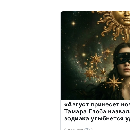
«Август принесет н
Тамара Глоба назвал
зодиака улыбнется у
8 августа
8