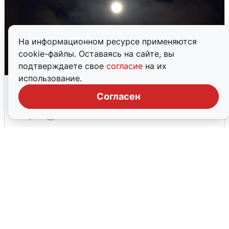
На информационном ресурсе применяются
cookie-файлы. Оставаясь на сайте, вы
подтверждаете свое
согласие
на их
использование.
Взрывы в Воронеже после сигнала
тревоги
Согласен
5 августа
0