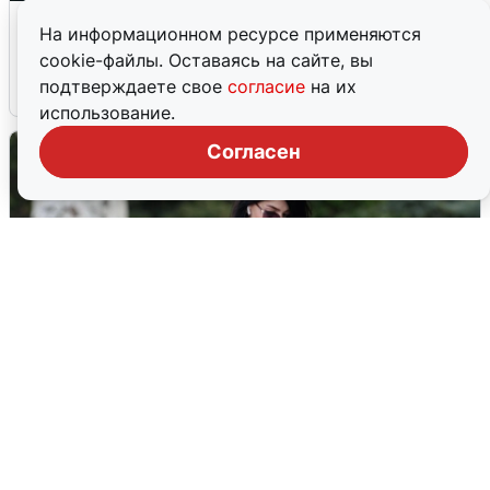
Ночная атака БПЛА на Ярославль:
На информационном ресурсе применяются
попадания и последствия
cookie-файлы. Оставаясь на сайте, вы
подтверждаете свое
согласие
на их
6 августа
0
использование.
Согласен
Волгоградцы остались без
мобильного интернета