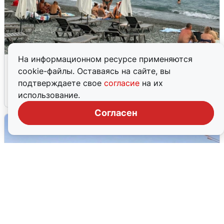
На информационном ресурсе применяются
Жители и туристы Сочи рассказали
cookie-файлы. Оставаясь на сайте, вы
об атаке БПЛА 5 августа
подтверждаете свое
согласие
на их
использование.
5 августа
0
Согласен