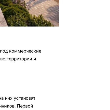
т под коммерческие
во территории и
а них установят
нников. Первой