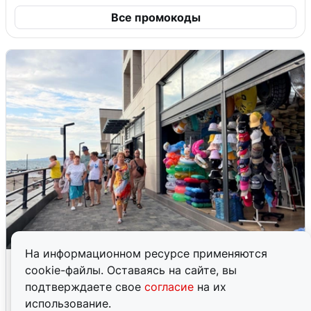
Все промокоды
На информационном ресурсе применяются
В Сочи объявили угрозу атаки БПЛА и
cookie-файлы. Оставаясь на сайте, вы
закрыли пляжи
подтверждаете свое
согласие
на их
использование.
6 августа
0