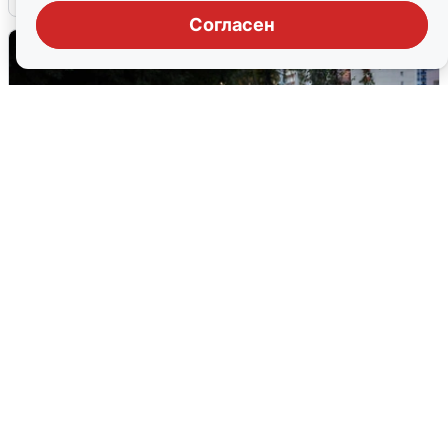
Согласен
Опубликована карта отключений
воды в Воронеже
6 августа
0