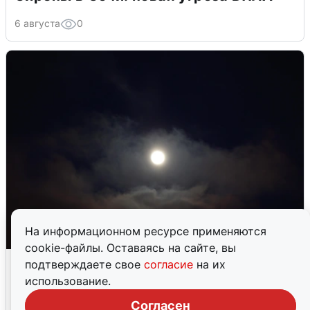
6 августа
0
На информационном ресурсе применяются
cookie-файлы. Оставаясь на сайте, вы
Взрывы в Воронеже после сигнала
подтверждаете свое
согласие
на их
тревоги
использование.
Согласен
5 августа
0