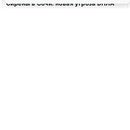
Сирены в Сочи: новая угроза БПЛА
6 августа
0
В Воронеже прогремели взрывы
после сигнала тревоги