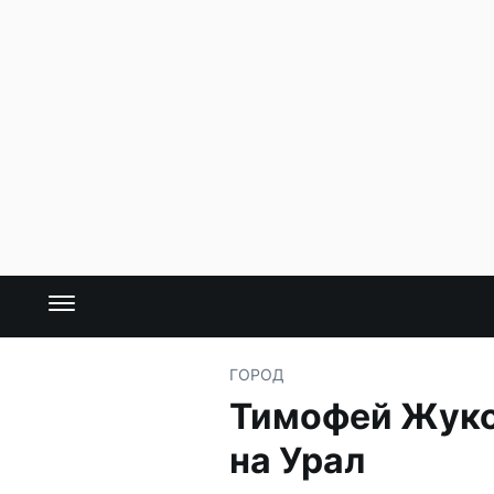
ГОРОД
Тимофей Жуков
на Урал