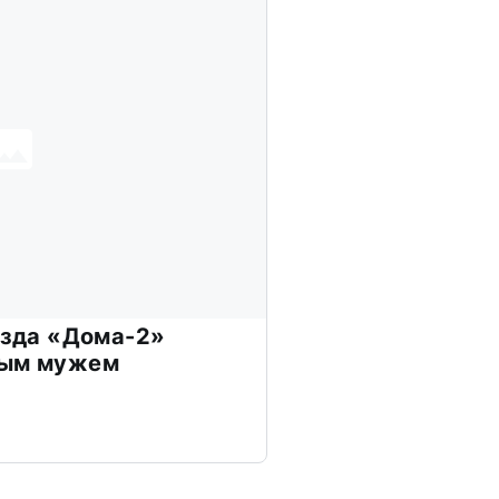
везда «Дома-2»
дым мужем