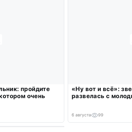
льник: пройдите
«Ну вот и всё»: з
 котором очень
развелась с моло
6 августа
99