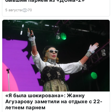
бывшим парнем из «ДОМа-2»
5 августа
70
«Я была шокирована»: Жанну
Агузарову заметили на отдыхе с 22-
летнем парнем