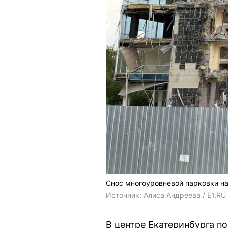
Снос многоуровневой парковки н
Источник: 
Алиса Андреева / E1.RU
В центре Екатеринбурга п