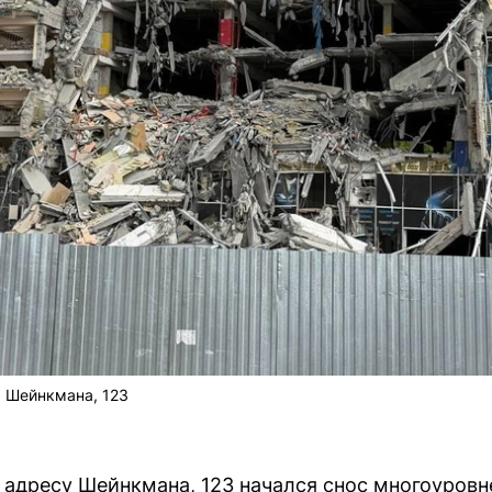
а Шейнкмана, 123
о адресу Шейнкмана, 123 начался снос многоуровн