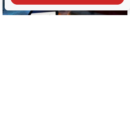
Ночью в Самарской области завыли
сирены
8 августа
0