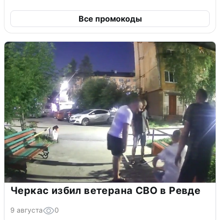
Все промокоды
Черкас избил ветерана СВО в Ревде
9 августа
0