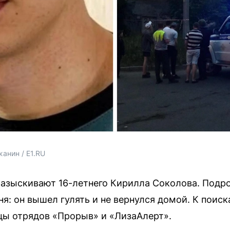
анин / E1.RU
азыскивают 16-летнего Кирилла Соколова. Подро
ня: он вышел гулять и не вернулся домой. К пои
цы отрядов «Прорыв» и «ЛизаАлерт».