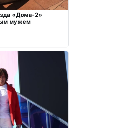
везда «Дома-2»
дым мужем