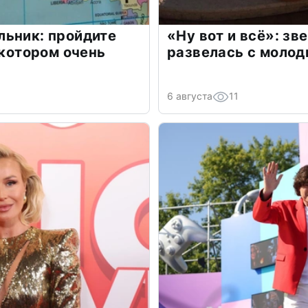
льник: пройдите
«Ну вот и всё»: з
 котором очень
развелась с моло
6 августа
11