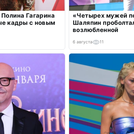
 Полина Гагарина
«Четырех мужей п
ые кадры с новым
Шаляпин проболтал
возлюбленной
6 августа
11