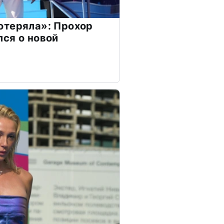
отеряла»: Прохор
ся о новой