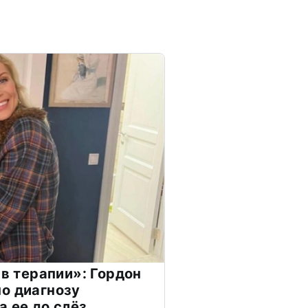
 в терапии»: Гордон
о диагнозу
а ее до слёз