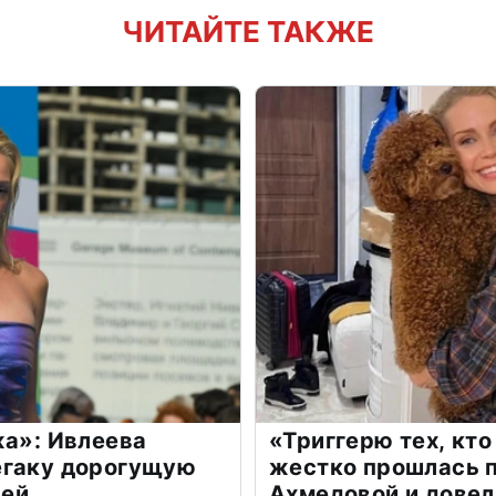
ЧИТАЙТЕ ТАКЖЕ
жа»: Ивлеева
«Триггерю тех, кто
егаку дорогущую
жестко прошлась п
лей
Ахмедовой и довел