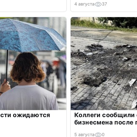
4 августа
37
асти ожидаются
Коллеги сообщили 
бизнесмена после
5 августа
0