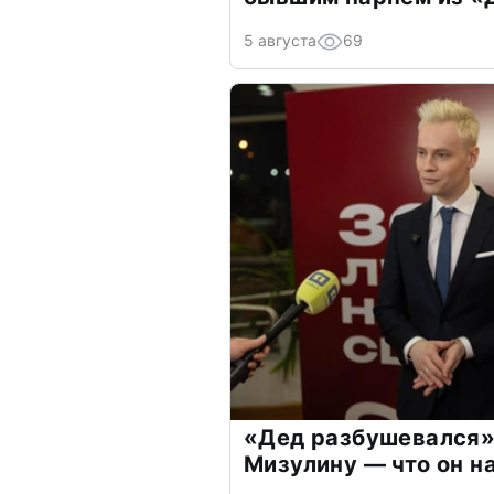
5 августа
69
«Дед разбушевался»
Мизулину — что он н