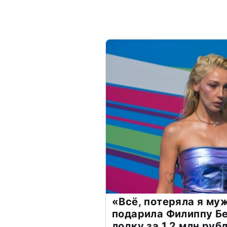
«Всё, потеряла я му
подарила Филиппу Б
лодку за 1,2 млн руб