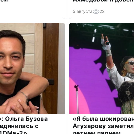
5 августа
22
: Ольга Бузова
«Я была шокирова
оединилась с
Агузарову заметил
«ДОМа-2»
летнем парнем