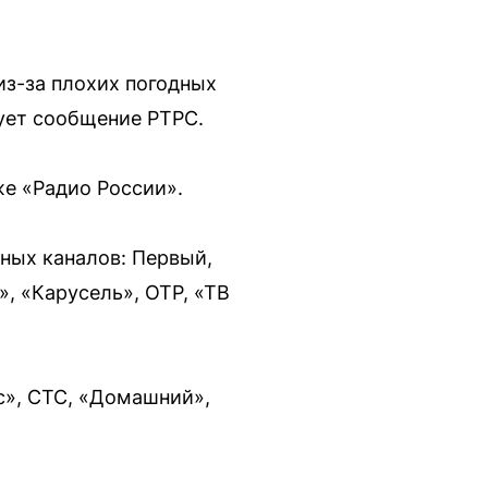
из-за плохих погодных
ует сообщение РТРС.
же «Радио России».
тных каналов: Первый,
», «Карусель», ОТР, «ТВ
с», СТС, «Домашний»,