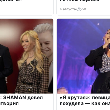
4 августа
58
: SHAMAN довел
«Я крутая»: певиц
атворил
похудела — как он