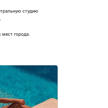
атральную студию
.
 мест города.