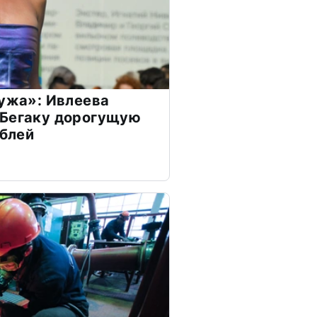
мужа»: Ивлеева
 Бегаку дорогущую
ублей