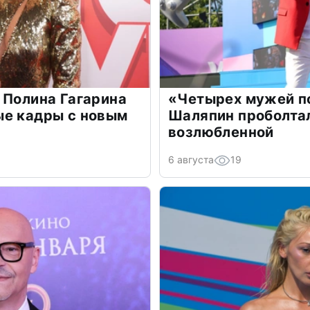
 Полина Гагарина
«Четырех мужей п
ые кадры с новым
Шаляпин проболтал
возлюбленной
6 августа
19