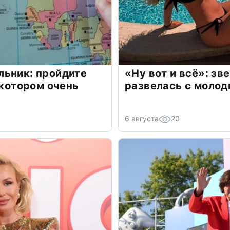
льник: пройдите
«Ну вот и всё»: з
 котором очень
развелась с моло
6 августа
20