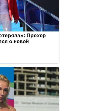
отеряла»: Прохор
ся о новой