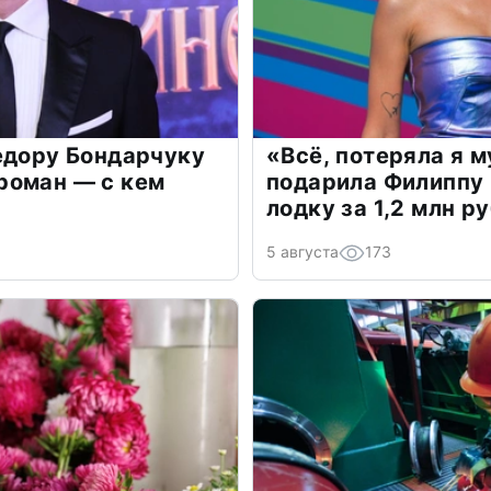
едору Бондарчуку
«Всё, потеряла я 
роман — с кем
подарила Филиппу
лодку за 1,2 млн р
5 августа
173