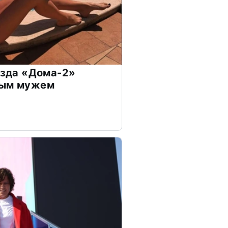
везда «Дома-2»
дым мужем