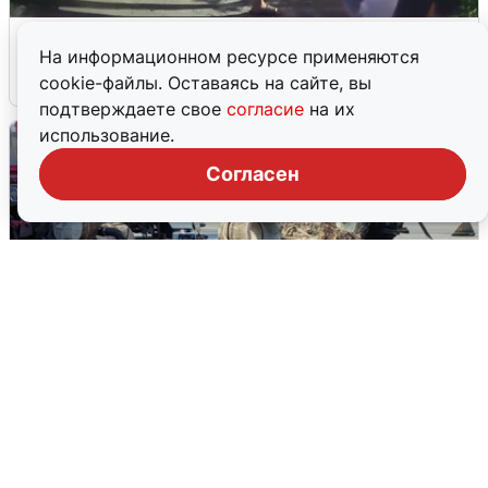
Черкас избил ветерана СВО в Ревде
На информационном ресурсе применяются
9 августа
0
cookie-файлы. Оставаясь на сайте, вы
подтверждаете свое
согласие
на их
использование.
Согласен
РВК-Воронеж показал ход работ,
оставивших без воды половину