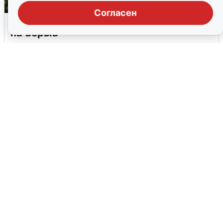
Согласен
Москвичи услышали грохот, похожий
на взрыв
7 августа
0
В Сочи объявили угрозу атаки БПЛА и