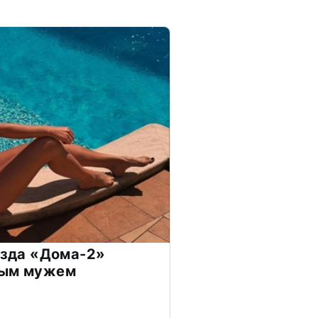
везда «Дома-2»
дым мужем