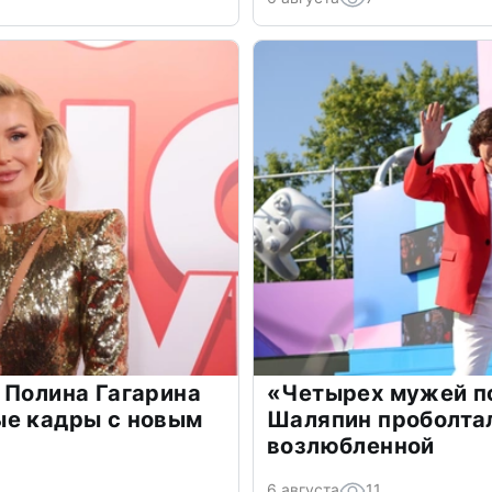
 Полина Гагарина
«Четырех мужей п
ые кадры с новым
Шаляпин проболтал
возлюбленной
6 августа
11