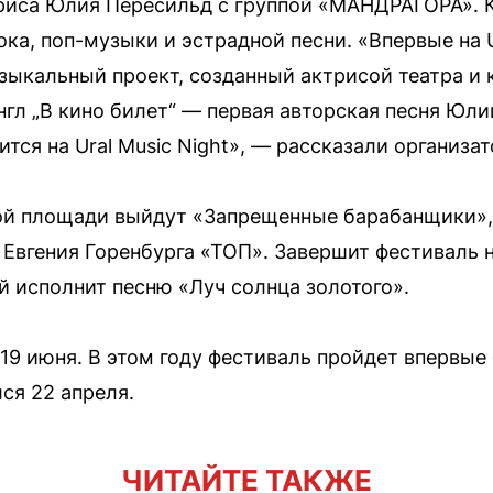
риса Юлия Пересильд с группой «МАНДРАГОРА». 
ка, поп-музыки и эстрадной песни. «Впервые на U
ыкальный проект, созданный актрисой театра и 
гл „В кино билет“ — первая авторская песня Юли
тся на Ural Music Night», — рассказали организа
кой площади выйдут «Запрещенные барабанщики»,
 Евгения Горенбурга «ТОП». Завершит фестиваль н
й исполнит песню «Луч солнца золотого».
я 19 июня. В этом году фестиваль пройдет впервые
ся 22 апреля.
ЧИТАЙТЕ ТАКЖЕ