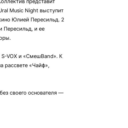
Коллектив представит
ral Music Night выступит
кино Юлией Пересильд. 2
и Пересильд, и ее
торы.
 S-VOX и «СмешBand». К
а рассвете «Чайф»,
 без своего основателя —