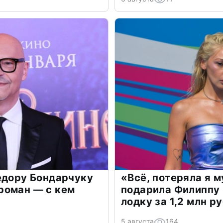
едору Бондарчуку
«Всё, потеряла я 
роман — с кем
подарила Филиппу
лодку за 1,2 млн р
5 августа
164