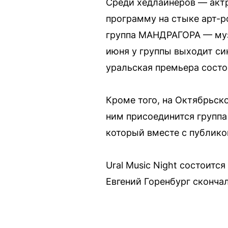
Среди хедлайнеров — акт
программу на стыке арт-ро
группа МАНДРАГОРА — муз
июня у группы выходит син
уральская премьера состои
Кроме того, на Октябрьс
ним присоединится группа
который вместе с публико
Ural Music Night состоитс
Евгений Горенбург скончал