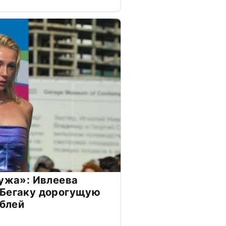
мужа»: Ивлеева
 Бегаку дорогущую
ублей