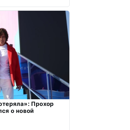
отеряла»: Прохор
ся о новой