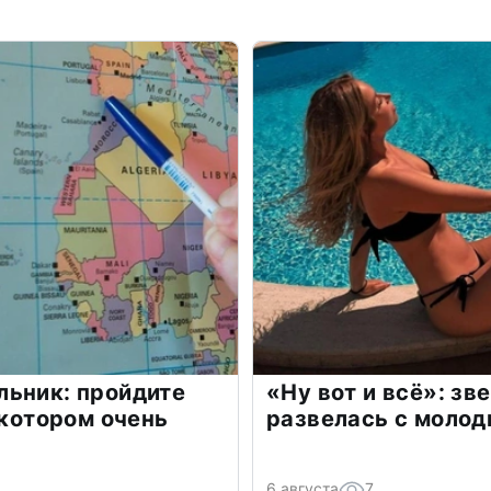
льник: пройдите
«Ну вот и всё»: з
 котором очень
развелась с моло
6 августа
7