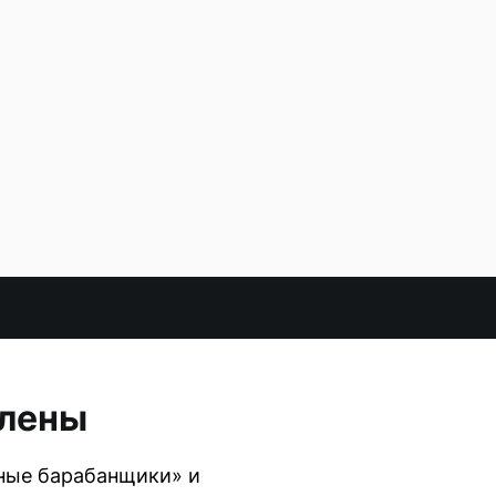
влены
ные барабанщики» и