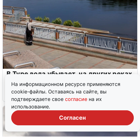
В Туре вода убывает, на других реках
области прибывает
На информационном ресурсе применяются
cookie-файлы. Оставаясь на сайте, вы
4 августа
0
подтверждаете свое
согласие
на их
использование.
Согласен