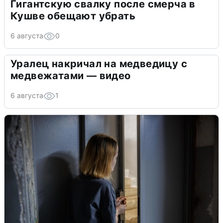
Гигантскую свалку после смерча в
Кушве обещают убрать
6 августа
0
Уралец накричал на медведицу с
медвежатами — видео
6 августа
1