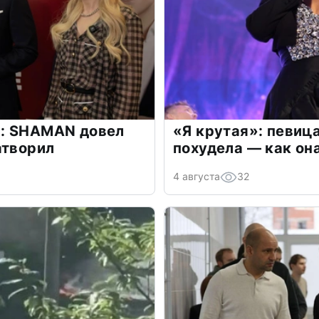
: SHAMAN довел
«Я крутая»: певиц
атворил
похудела — как он
4 августа
32