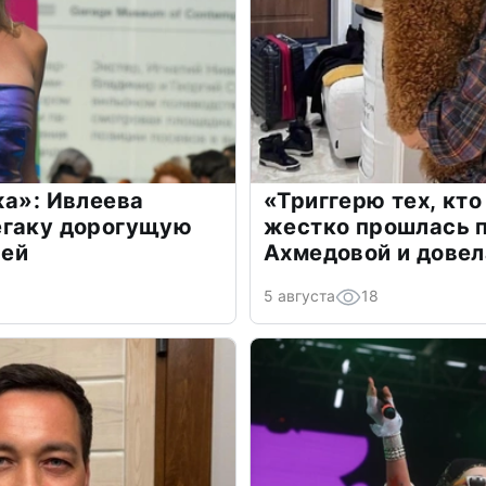
жа»: Ивлеева
«Триггерю тех, кто
егаку дорогущую
жестко прошлась п
лей
Ахмедовой и довел
5 августа
18