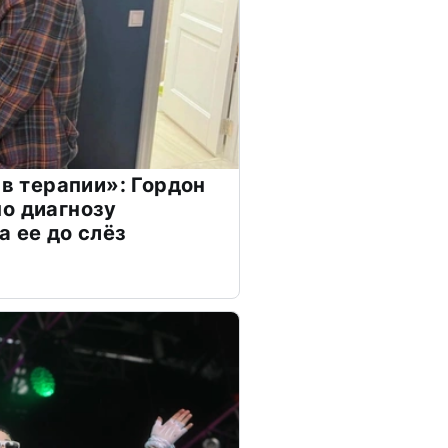
 в терапии»: Гордон
о диагнозу
а ее до слёз