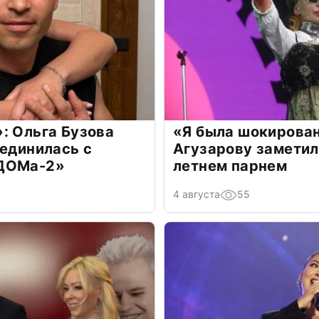
: Ольга Бузова
«Я была шокирова
оединилась с
Агузарову заметил
«ДОМа-2»
летнем парнем
4 августа
55