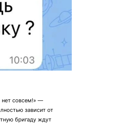
х нет совсем!» —
олностью зависит от
нтную бригаду ждут