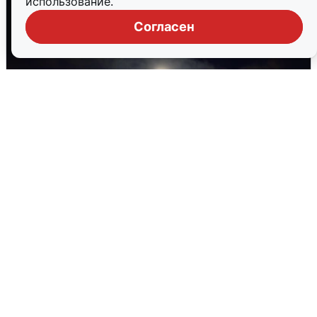
использование.
Согласен
Взрывы в Воронеже после сигнала
тревоги
5 августа
0