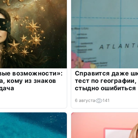
овые возможности»:
Справится даже шк
а, кому из знаков
тест по географии,
дача
стыдно ошибиться
6 августа
141