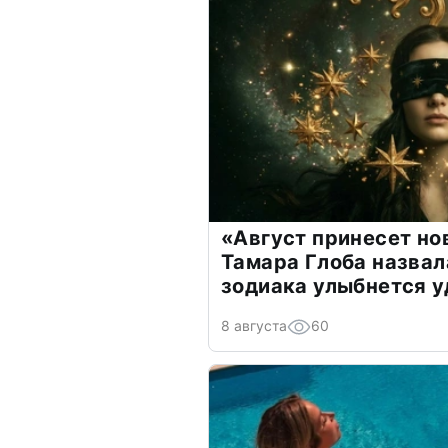
«Август принесет н
Тамара Глоба назвал
зодиака улыбнется у
8 августа
60