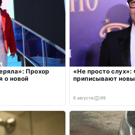
еряла»: Прохор
«Не просто слух»:
 о новой
приписывают новы
6 августа
99