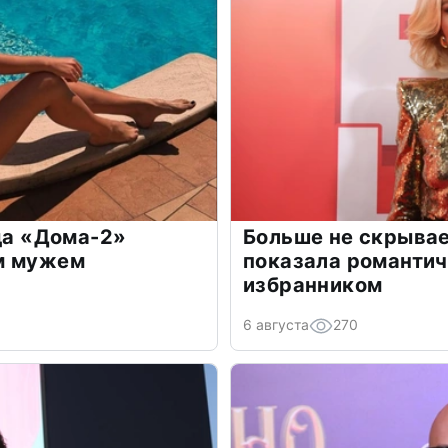
зда «Дома-2»
Больше не скрывае
м мужем
показала романти
избранником
6 августа
270