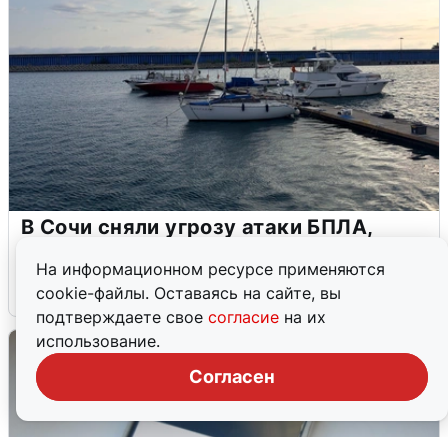
В Сочи сняли угрозу атаки БПЛА,
аэропорт закрыт
На информационном ресурсе применяются
6 августа
0
cookie-файлы. Оставаясь на сайте, вы
подтверждаете свое
согласие
на их
использование.
Согласен