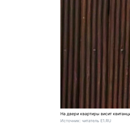
На двери квартиры висит квитанц
Источник: 
читатель E1.RU