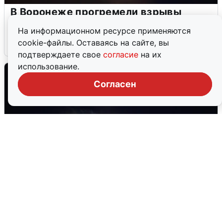
В Воронеже прогремели взрывы
после сигнала тревоги
На информационном ресурсе применяются
cookie-файлы. Оставаясь на сайте, вы
5 августа
0
подтверждаете свое
согласие
на их
использование.
Согласен
Взрывы в Воронеже после сигнала