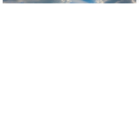
МЧС ответило на сообщения о
грохоте в Москве
7 августа
0