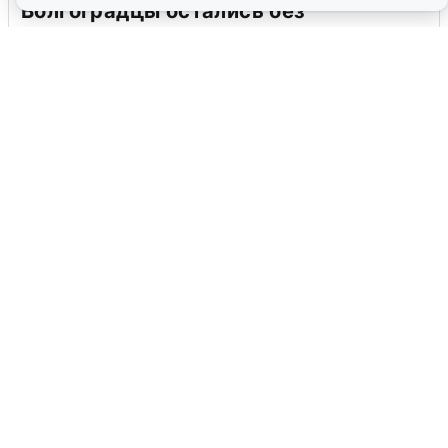
Волгоградцы остались без
мобильного интернета
6 августа
0
Сирены в Сочи: новая угроза БПЛА