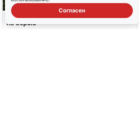
Согласен
Москвичи услышали грохот, похожий
на взрыв
7 августа
0