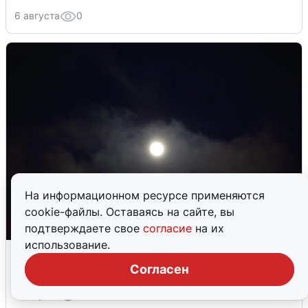
6 августа
0
На информационном ресурсе применяются
cookie-файлы. Оставаясь на сайте, вы
подтверждаете свое
согласие
на их
использование.
Взрывы в Воронеже после сигнала
тревоги
Согласен
5 августа
0