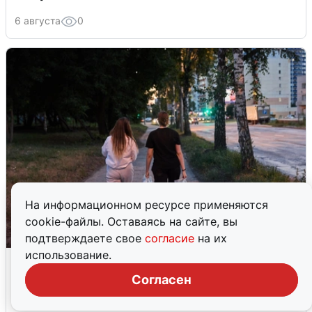
6 августа
0
На информационном ресурсе применяются
cookie-файлы. Оставаясь на сайте, вы
подтверждаете свое
согласие
на их
использование.
Опубликована карта отключений
воды в Воронеже
Согласен
6 августа
0