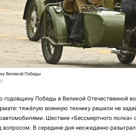
ину Великой Победы
RU
ю годовщину Победы в Великой Отечественной вой
рмате: тяжёлую военную технику решили не заде
оавтомобилями. Шествие «Бессмертного полка» с
д вопросом. В середине дня неожиданно разыгралс