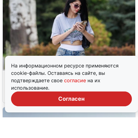
На информационном ресурсе применяются
cookie-файлы. Оставаясь на сайте, вы
Волгоградцы остались без
подтверждаете свое
согласие
на их
мобильного интернета
использование.
6 августа
0
Согласен