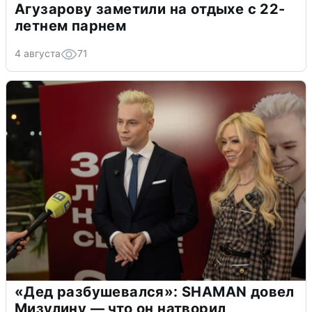
Агузарову заметили на отдыхе с 22-
летнем парнем
4 августа
71
«Дед разбушевался»: SHAMAN довел
Мизулину — что он натворил