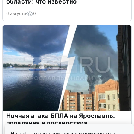
области: что известно
6 августа
0
Ночная атака БПЛА на Ярославль:
попадания и последствия
На информационном ресурсе применяются